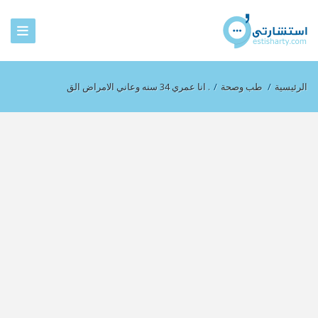
الرئيسية
/
طب وصحة
/
. انا عمري 34 سنه وعاني الامراض الق