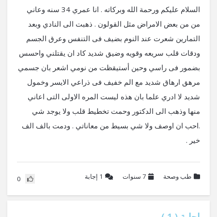
السلام عليكم ورحمة الله وبركاته . انا عمري 34 سنه وعاني
من من بعض الامراض مثل القولون . ذهبت الى النادي وبعد
التمارين شعرت عند النوم بضيف فى التنفس وعرق الجسم
ودقات قلب سريعه وقويه وضيق شديد كاد ان يقتلني واحسس
بضمور فى راسي وحين أستيقظت من نومي اشعر بان جسمي
مرهق ارهاق شديد مع الم خفيف فى ذراعي الايسر وخمول
شديد لا ادري علما بان هذه ليست المره الاولى التى اعاني
منها وذهب الى الدكتور وحمت تخطيط قلب ولا يوجد شي
.احب ان اوصف ولا شي بسيط من معاناتي . ودمت بالف الف
خير .
طب وصحة
7 سنوات
1
إجابة
0
إجابة (
1
)