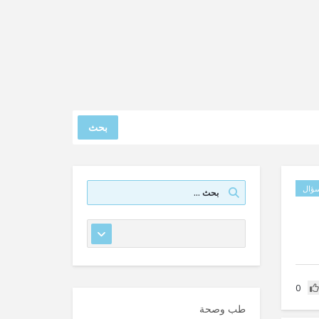
بحث
ؤال
0
طب وصحة