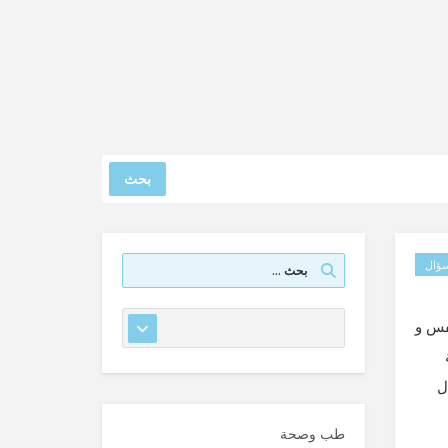
بحث
ؤال
فس و
ل
طب وصحة