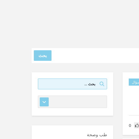
بحث
ؤال
0
طب وصحة