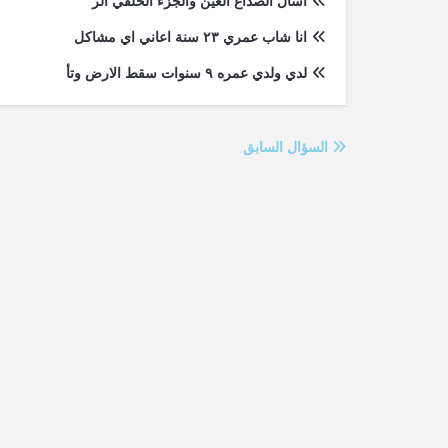
اسال الصداع العين والجزء الخلفي الر
انا شاب عمري ٢٣ سنة اعاني اي مشاكل
لدي ولدي عمره ٩ سنوات سقط الارض وتأ
السؤال السابق