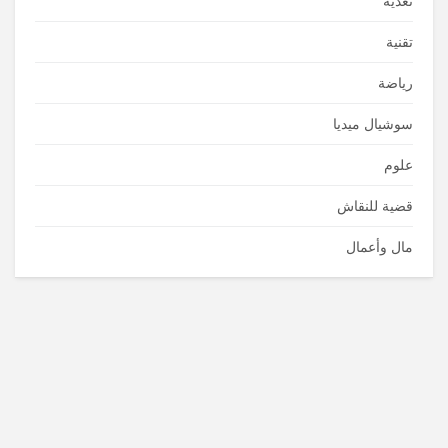
تغذية
تقنية
رياضة
سوشيال ميديا
علوم
قضية للنقاش
مال وأعمال