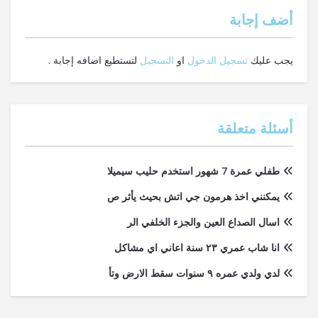
‫أضف إجابة
يجب عليك
تسجيل الدخول
او
التسجيل
لتستطيع اضافه إجابة .
أسئلة متعلقة
طفلي عمرة 7 شهور استخدم حليب سيميلا
يمكنني اخذ هرمون جي اتش بحيث يأثر ص
اسال الصداع العين والجزء الخلفي الر
انا شاب عمري ٢٣ سنة اعاني اي مشاكل
لدي ولدي عمره ٩ سنوات سقط الارض وتأ