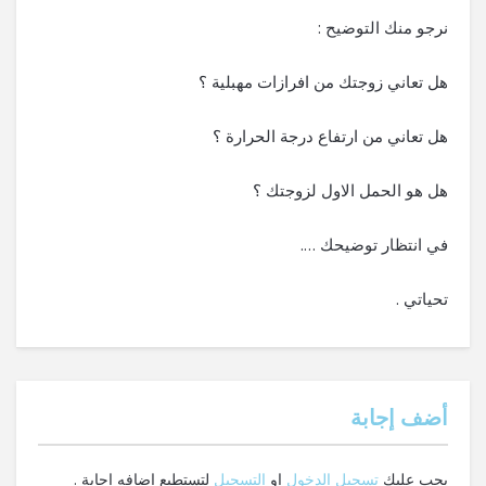
نرجو منك التوضيح :
هل تعاني زوجتك من افرازات مهبلية ؟
هل تعاني من ارتفاع درجة الحرارة ؟
هل هو الحمل الاول لزوجتك ؟
في انتظار توضيحك ….
تحياتي .
‫أضف إجابة
يجب عليك
تسجيل الدخول
او
التسجيل
لتستطيع اضافه إجابة .