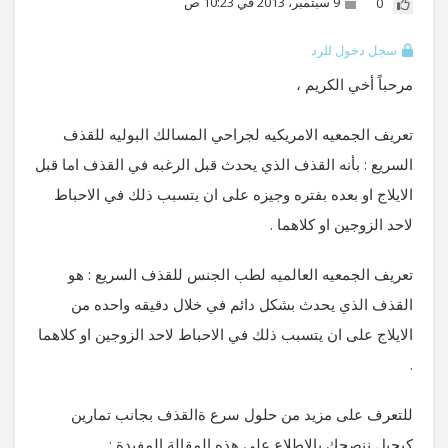
9 سبتمبر، 2013 في 10:23 ص
0
سجل دخول للرد
مرحباً أخي الكريم ،
تعريف الجمعيه الامريكيه لجراحي المسالك البوليه للقذف
السريع : بأنه القذف الذي يحدث قبل الرغبه في القذف اما قبل
الايلاج او بعده بفتره وجيزه على ان يتسبب ذلك في الاحباط
لاحد الزوجين او كلاهما .
تعريف الجمعيه العالميه لطب الجنس للقذف السريع : هو
القذف الذي يحدث بشكل دائم في خلال دقيقه واحده من
الايلاج على ان يتسبب ذلك في الاحباط لاحد الزوجين او كلاهما
.
للتعرف على مزيد من حلول سرع ةالقذف بجانب تمارين
كيجيل ننصحك بالاطلاع على هذه المقالة المفيدة :