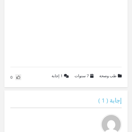
طب وصحة
7 سنوات
1
إجابة
0
إجابة (
1
)