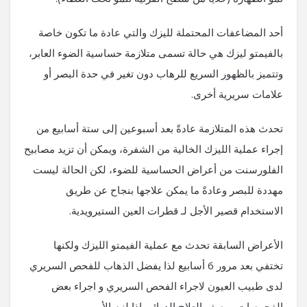
أحد المضاعفات المحتملة لليزك والتي عادة ما تكون خاصة
بالفيمتو ليزك هي حالة تسمى متلازمة حساسية الضوء العابر،
وتتميز بالظهور السريع للرهاب دون تغير في حدة البصر أو
علامات سريرية أخرى.
تحدث هذه المتلازمة عادةً بعد أسبوعين إلى ستة أسابيع من
إجراء عملية الليزك الخالية من الشفرة، ويمكن أن تزيد مصابيح
الفلورسنت من أعراض الحساسية للضوء، لكن الحالة ليست
مهددة للبصر وعادةً ما يمكن علاجها بنجاح عن طريق
الاستخدام قصير الأجل لـ قطرات العين الستيرويدية.
الأعراض السابقة تحدث مع عملية الفيمتو الليزك ولكنها
تختفي بعد مرور 6 أسابيع لذا يفضل الذهاب للفحص السريري
لدى طبيب العيون لاجراء الفحص السريري و اجراء بعض
الفحوصات ووصف العلاج الدوائي إذا لزم الأمر.