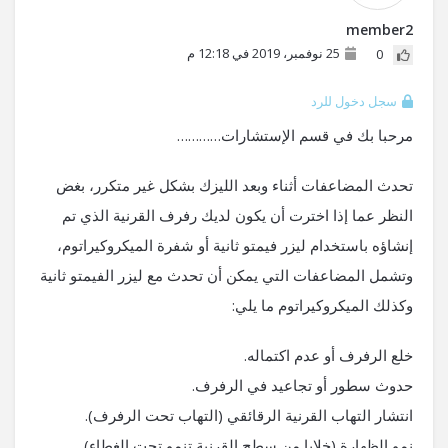
member2
25 نوفمبر، 2019 في 12:18 م
0
سجل دخول للرد
مرحبا بك في قسم الإستشارات…………
تحدث المضاعفات أثناء وبعد الليزك بشكل غير متكرر، بغض
النظر عما إذا اخترت أن يكون لديك رفرف القرنية الذي تم
إنشاؤه باستخدام ليزر فيمتو ثانية أو شفرة الميكروكيراتوم،
وتشمل المضاعفات التي يمكن أن تحدث مع ليزر الفيمتو ثانية
وكذلك الميكروكيراتوم ما يلي:
خلع الرفرف أو عدم اكتماله.
حدوث سطور أو تجاعيد في الرفرف.
انتشار التهاب القرنية الرقائقي (التهاب تحت الرفرف).
نمو الظهارة (خلايا من سطح القرنية تنمو تحت الغطاء).