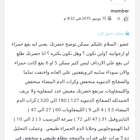
member
15 يونيو، 2015 في 8:32 م
0
سجل دخول للرد
عضو : السلام عليكم .ممكن توضح حضرتك .يعني ايه بقع حمراء
او ارجوانيه ؟واين تكون ؟ وهل تكون بكثره ؟ انا حضرتك طلع
لي بقع علي الارداف ليس كثير ممكن 5 او 6 بقع كانت حمراء
والان سوداء سايبه اثر.وبقعتين علي العانه واختفت تماما
والصفائح الدمويه منخفض وكرات الدم البيضاء منخفض
والليمفاويات مرتفع حضرتك مفيش غدد ليمفاويه ولا نزيف
الحمدلله الصفائح الدمويه 127 ( 180 الي 320 ) كرات الدم
البيضاء 3.5 ( 4 الي 9 ) الليمفاويات 60 ( 27 الي 47 )
النايتروفيل 31 ( 47 الي 72 ) سرعة الترسيب 3 ( 2 الي 10 )
اما الهيموجلوبين وخلايا الدم الحمراء طبيعي . وعملت التحليل
ده 5 مرات علي فترات والنتيجه بتطلع طبيعي و منخفض في