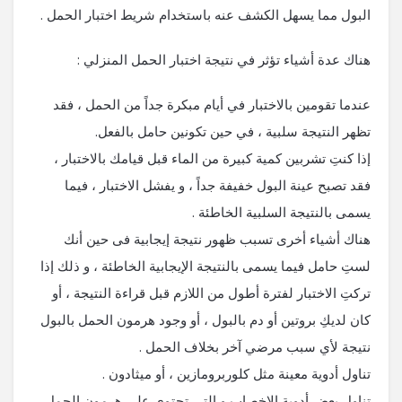
البول مما يسهل الكشف عنه باستخدام شريط اختبار الحمل .
هناك عدة أشياء تؤثر في نتيجة اختبار الحمل المنزلي :
عندما تقومين بالاختبار في أيام مبكرة جداً من الحمل ، فقد
تظهر النتيجة سلبية ، في حين تكونين حامل بالفعل.
إذا كنتِ تشربين كمية كبيرة من الماء قبل قيامك بالاختبار ،
فقد تصبح عينة البول خفيفة جداً ، و يفشل الاختبار ، فيما
يسمى بالنتيجة السلبية الخاطئة .
هناك أشياء أخرى تسبب ظهور نتيجة إيجابية فى حين أنك
لستِ حامل فيما يسمى بالنتيجة الإيجابية الخاطئة ، و ذلك إذا
تركتِ الاختبار لفترة أطول من اللازم قبل قراءة النتيجة ، أو
كان لديكِ بروتين أو دم بالبول ، أو وجود هرمون الحمل بالبول
نتيجة لأي سبب مرضي آخر بخلاف الحمل .
تناول أدوية معينة مثل كلوربرومازين ، أو ميثادون .
تناول بعض أدوية الإخصاب و التى تحتوي على هرمون الحمل .