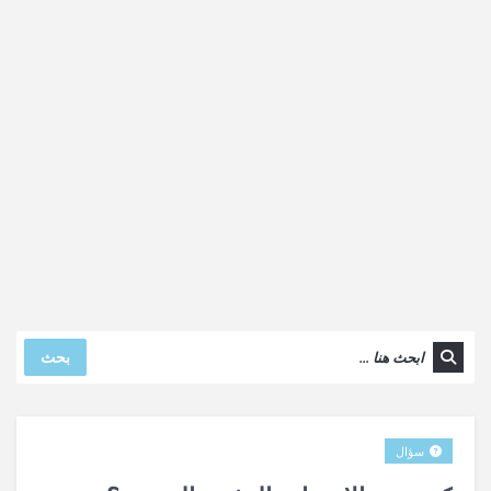
بحث
سؤال