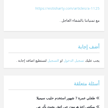
https://estisharty.com/articles/a-1125
مع تمنياتنا بالشفاء العاجل .
‫أضف إجابة
يجب عليك
تسجيل الدخول
او
التسجيل
لتستطيع اضافه إجابة .
أسئلة متعلقة
طفلي عمرة 7 شهور استخدم حليب سيميلا
يمكنني اخذ هرمون جي اتش بحيث يأثر ص