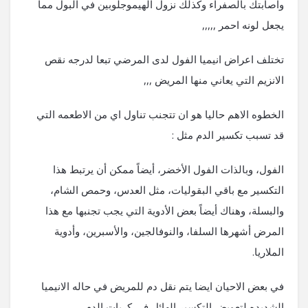
واصابتك بالصفراء وكذلك نزول الهيموجلوبين في البول مما
يجعل لونه احمر ,,,,,
تختلف اعراض انيميا الفول لدى المرضي تبعا لدرجه نقص
الانزيم التي يعاني منها المريض ,,,
الخطوه الاهم حاليا هو ان تتجنب تناول اي من الاطعمه التي
قد تسبب تكسير الدم مثل :
الفول، وبالذات الفول الأخضر، أيضاً ممكن أن يرتبط هذا
التكسير مع باقي البقوليات، مثل العدس، وحمص الشام،
والبسلة، وهناك أيضاً بعض الأدوية التي يجب تجنبها مع هذا
المرض أشهرها السلفا، والنوفالجين، والأسبرين، وأدوية
الملاريا.
في بعض الاحيان ايضا يتم نقل دم للمريض في حاله الانيميا
الشديده لتعويض التكسير الهائل في كريات الدم ,,,