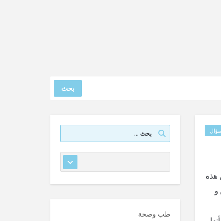
بحث
ؤال
 ملغ في اليوم . ولكن هذه
 و
طب وصحة
نها