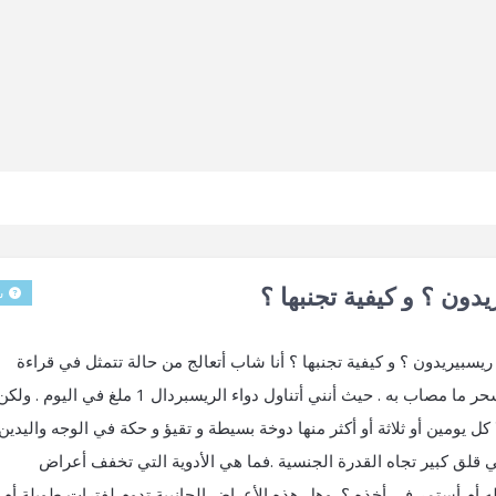
دون ؟ و كيفية تجنبها ؟
س
ريسبيريدون ؟ و كيفية تجنبها ؟ أنا شاب أتعالج من حالة تتمثل في قراءة
الأخرين لأفكاري التي أعتقد بأنهم يسمعونها بواسطة سحر ما مصاب به . حيث أنني أتناول دواء الريسبردال 1
 كل يومين أو ثلاثة أو أكثر منها دوخة بسيطة و تقيؤ و حكة في الوجه واليدين
ي قلق كبير تجاه القدرة الجنسية .فما هي الأدوية التي تخفف أعراض
ه أم أستمر في أخذه ؟ وهل هذه الأعراض الجانبية تدوم لفترات طويلة أم أ