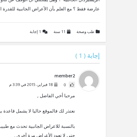
عارضة فقط ؟ مع العلم بأن الأعراض الجانبية للقدرة
طب وصحة
11 سنة
1
إجابة
إجابة (
1
)
member2
18 فبراير، 2015 في 3:39 م
0
مرحبا أخي الفاضل ,
نعتذر لك فالموقع حاليا لا يشمل قاعدة ب
بالنسبة للاعراض الجانبية تحدث مع طبيبك
حتى لا تعود الأعراض مرة آخرى .