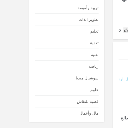
تربية وأمومة
تطوير الذات
0
تعليم
تغذية
تقنية
رياضة
سوشيال ميديا
 للرد
علوم
قضية للنقاش
مال وأعمال
الج