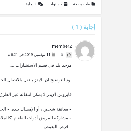
طب وصحة
7 سنوات
1
إجابة
إجابة (
1
)
member2
11 نوفمبر، 2019 في 6:21 م
0
مرحبا بك في قسم الاستشارات ,,,,,
نود التوضيح ان الايدز ينتقل بالاتصال 
فايروس الإيدز لا يمكن انتقاله عبر الطرق 
– معانقة شخص ، أو الإمساك بيده. – الحم
– مشاركة المريض أدوات الطعام (كالملاع
– قرص البعوض.