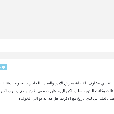
س
اقمت علاقة جنسية غير آمنة قبل ثلاثة اسبابيع من وقتها 
لثالث وكانت النتيجة سلبية لكن اليوم ظهرت معي طفح جلدي (حبوب لكن 
بالعلم اني لدي تاريخ مع الاكزيما هل هذا يدعو الي الخوف؟