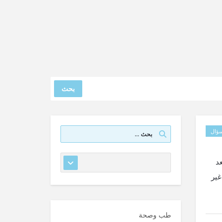
بحث
ؤال
تنتابني مخاوف بالاصابة بمرض الايدز والعياذ بالله اجريت فحوصاتHIV بعد
غير
طب وصحة