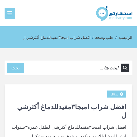
الرئيسية
/
طب وصحة
/
افضل شراب اميجا٣مفيدللدماغ أكثرشي ل
بحث
سؤال
افضل شراب اميجا٣مفيدللدماغ أكثرشي
ل
افضل شراب اميجا٣مفيدللدماغ أكثرشي لطفل عمره٣سنوات
ايش النوع اوالاسم ويكون موثوق به ميه ميه وشكرا