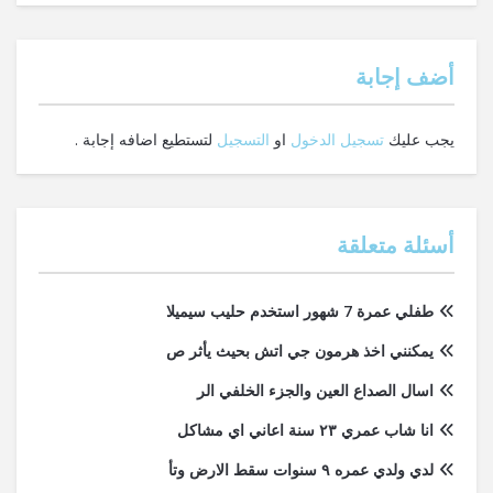
‫أضف إجابة
يجب عليك
تسجيل الدخول
او
التسجيل
لتستطيع اضافه إجابة .
أسئلة متعلقة
طفلي عمرة 7 شهور استخدم حليب سيميلا
يمكنني اخذ هرمون جي اتش بحيث يأثر ص
اسال الصداع العين والجزء الخلفي الر
انا شاب عمري ٢٣ سنة اعاني اي مشاكل
لدي ولدي عمره ٩ سنوات سقط الارض وتأ