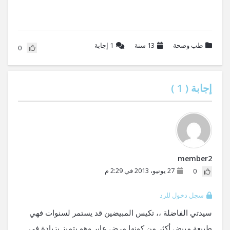
طب وصحة
13 سنة
1
إجابة
0
إجابة (
1
)
member2
27 يونيو، 2013 في 2:29 م
0
سجل دخول للرد
سيدتي الفاضلة ،، تكيس المبيضين قد يستمر لسنوات فهي
طبيعة مبيض أكثر من كونها مرض عابر وهو يتميز بزيادة في