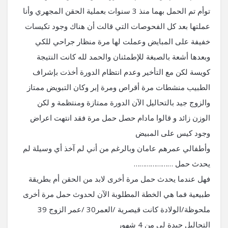
توأم تم الحمل بهما منذ 3 سنوات بعملية الحقن المجهري وأنا
عملتها بعد كل الفحوصات التي قالت أن هناك وجود تكيسات
خفيفة على المبايض وعملت لها مرة منظار جراحي للكي
وبعدها أشعة بالصبغة للإطمئنان والحمد لله كانت النتيجة
كويسة لكن مع التأخير وعدم انتظام الدورة أخذت بإشراف
الطبيب منشطات مرة أقراص ومرة إبر وكان التبويض ممتاز
والزوج جيد بالتحاليل الآن الدورة ممتازة ومنتظمة و لكن
الوزن زائد و قالوا مادام حصل حمل مرة فقد انتهت اعراض
وجود كيس على المبيض
وأطفالي عمرهم عامان وبالرغم من أني لم آخذ أي وسيلة لم
يحدث حمل …………………
فهل عندما يحدث حمل مرة أخرى لابد من الحقن أم بطريقة
طبيعية فما هي الخطة المطلوبة الآن لحدوث حمل مرة أخرى
ملحوظة/الولادة كانت قيصرية /العمر30 /عمر الزوج 39
التحاليل جيدة لي من 4 شهور