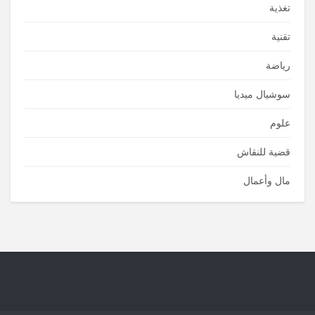
تغذية
تقنية
رياضة
سوشيال ميديا
علوم
قضية للنقاش
مال وأعمال