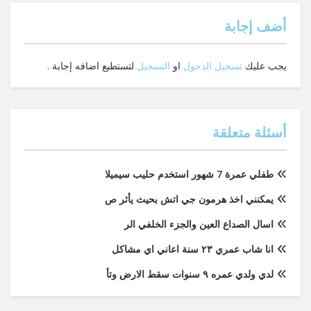
‫أضف إجابة
يجب عليك
تسجيل الدخول
او
التسجيل
لتستطيع اضافه إجابة .
أسئلة متعلقة
طفلي عمرة 7 شهور استخدم حليب سيميلا
يمكنني اخذ هرمون جي اتش بحيث يأثر ص
اسال الصداع العين والجزء الخلفي الر
انا شاب عمري ٢٣ سنة اعاني اي مشاكل
لدي ولدي عمره ٩ سنوات سقط الارض وتأ