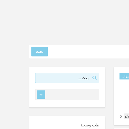
بحث
ؤال
0
طب وصحة