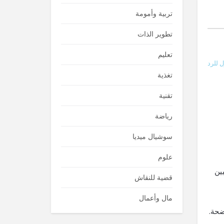
تربية وأمومة
تطوير الذات
تعليم
 للرد
تغذية
تقنية
رياضة
سوشيال ميديا
علوم
لي 50% من المصابيين
قضية للنقاش
مال وأعمال
ضحة.