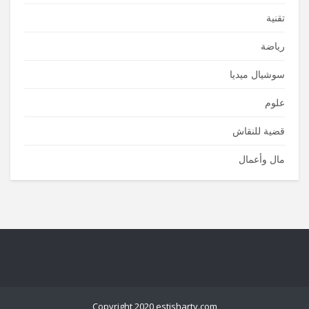
تقنية
رياضة
سوشيال ميديا
علوم
قضية للنقاش
مال وأعمال
Copyright 2020 estisharty.com