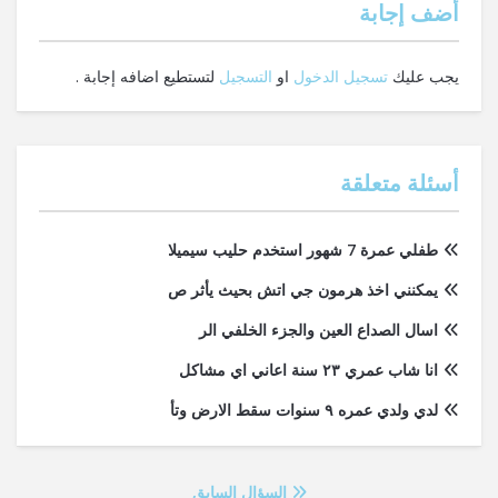
‫أضف إجابة
يجب عليك
تسجيل الدخول
او
التسجيل
لتستطيع اضافه إجابة .
أسئلة متعلقة
طفلي عمرة 7 شهور استخدم حليب سيميلا
يمكنني اخذ هرمون جي اتش بحيث يأثر ص
اسال الصداع العين والجزء الخلفي الر
انا شاب عمري ٢٣ سنة اعاني اي مشاكل
لدي ولدي عمره ٩ سنوات سقط الارض وتأ
السؤال السابق