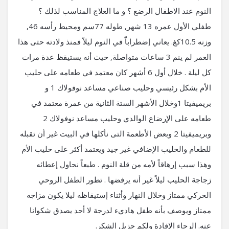
النوم عند الاطفال الرضع ؟ و ما العلاج المناسب لذلك ؟
طفلي الأول عمره 13 شهر, طوله 77سم ومحيط رأسه 46,
وزنه 10.5كغ. يعاني إضطراباّ في النوم ليلاّ فمنذ ولادته حتى هذا
العمر لم ينم 3 ساعات متواصلة, حيث أنه يستيقظ عدة مرات
كل ليلة . خلال أول 6 أشهر كان معتمد في طعامه على حليب
الأم بشكل رئيسي وحليب صناعي مساعد نوفولاك 1 و
بريميفيتا 1وخلال الأشهر الستة الثانية من عمرة معتمد في
طعامه على الإرضاع الوالدي وحليب مساعد نوفولاك 2
وبريميفيتا 2 وبعض الأطعمة التى نأكلها في البيت غير أن تقبله
للطعام والحليب الإضافي غير جيد ويعتمد أكثر على حليب الأم
وهذا سبب إرهاقاً لأمه من قلة النوم . طبعاً نحاول إعطائه
زجاجة الحليب ليلاً غير أنه يرفضها . تطور الطفل الروحي
الحركي ممتاز وخلال النهار وأثناء إستيقاظه ليلا يكون مزاجه
ممتاز ويوصف بأنه طفل هاديء لدرجة لا أحد يصدق شكوانا
عنه. الرجاء الإفادة ولكم جزيل الشكر.