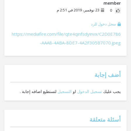
member
23 نوفمبر، 2019 في 2:51 م
0
سجل دخول للرد
https://mediafire.com/file/qte4qinfsdyinvx/C2D0E786
-AAA8-4ABA-8DE7-4A2F305B7070.jpeg
‫أضف إجابة
يجب عليك
تسجيل الدخول
او
التسجيل
لتستطيع اضافه إجابة .
أسئلة متعلقة