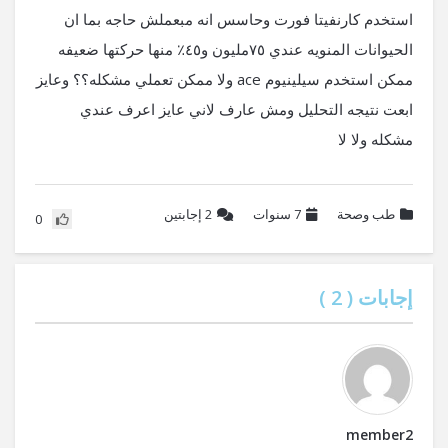
استخدم كارنفيتا فورت وحاسس انه مبعملش حاجه بما ان
الحيوانات المنويه عندي ٧٥مليون و٤٥٪؜ منها حركتها ضعيفه
ممكن استخدم سيلينيوم ace ولا ممكن تعملي مشكله؟؟ وعايز
ابعت نتيجه التحليل ومش عارف لاني عايز اعرف عندي
مشكله ولا لا
طب وصحة
7 سنوات
2
إجابتين
0
إجابات (
2
)
member2