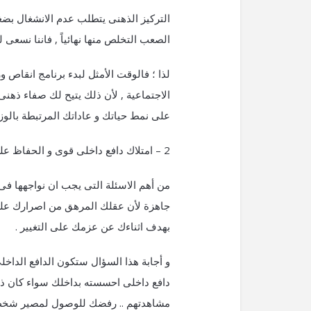
التركيز الذهنى يتطلب عدم الانشغال بض
الصعب التخلص منها نهائياً , فاننا نسعى ل
لذا ؛ فالوقت الأمثل لبدء برنامج انقاص
الاجتماعية , لأن ذلك يتيح لك صفاء ذهنى
على نمط حياتك و عاداتك المرتبطة بالوزن 
2 – امتلاك دافع داخلى قوى و الحفاظ عليه :
من أهم الاسئلة التى يجب ان نواجهها فى ا
جاهزة لأن عقلك المرهق من اصرارك على ت
بهدف اثناءك عن عزمك على التغيير .
و أجابة هذا السؤال ستكون الدافع الدا
دافع داخلى احسسته بداخلك سواء كان ذ
مشاهدتهم .. رفضك للوصول لمصير شخص 