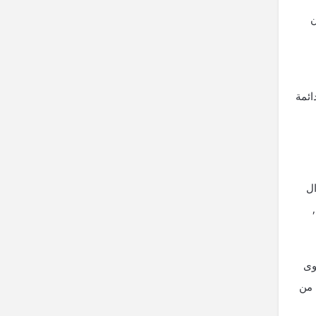
ن
ائمة
ال
وى
 من