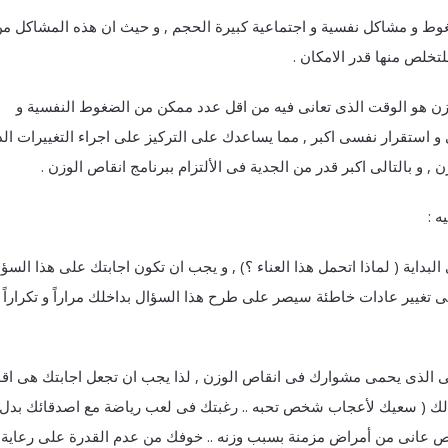
غوط و مشاكل نفسية و اجتماعية كبيرة الحجم , و حيث ان هذه المشاكل م
لتخلص منها قدر الامكان .
 وزن هو الوقت الذى تعانى فيه من اقل عدد ممكن من الضغوط النفسية و
 و استقرار نفسى اكبر , مما يساعدك على التركيز على اجراء التغييرات الد
, و بالتالى اكبر قدر من الجدية فى الألتزام ببرنامج انقاص الوزن .
لبداية ( لماذا اتحمل هذا العناء ؟) , و يجب ان تكون اجابتك على هذا السؤ
غيير عادات خاطئة سيصر على طرح هذا السؤال بداخلك مراراً و تكراراً ,
خلى الذى يحمى مشوارك فى انقاص الوزن , لذا يجب ان تجعل اجابتك هى اق
لك ( سعيك لأعجاب شخص تحبه .. رغبتك فى لعب رياضة مع اصدقائك بدل
عانى من أمراض مزمنة بسبب وزنه .. خوفك من عدم القدرة على رعاية