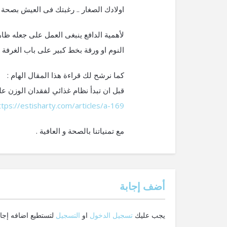
اولادك الصغار .. رغبتك فى العيش بصحة جي
لأهمية الدافع ينبغى العمل على جعله ظاهر
النوم او ورقة بخط كبير على باب الغرفة 
كما نرشح لك قراءة هذا المقال الهام :
قبل ان تبدأ نظام غذائي لفقدان الوزن عل
ttps://estisharty.com/articles/a-169
مع تمنياتنا بالصحة و العافية .
‫أضف إجابة
يجب عليك
تسجيل الدخول
او
التسجيل
لتستطيع اضافه إجاب