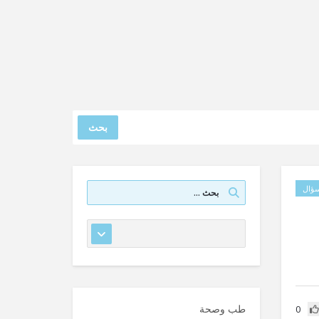
بحث
ؤال
طب وصحة
0