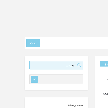
بحث
ؤال
معه
طب وصحة