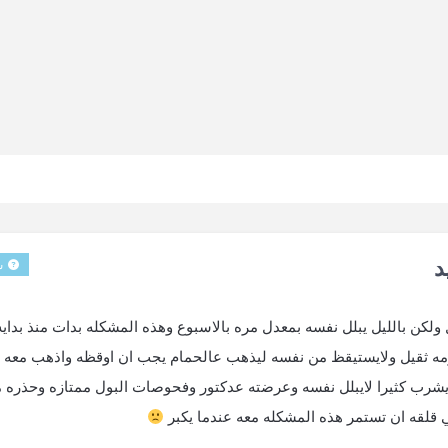
س
بالتبول ولكن بالليل يبلل نفسه بمعدل مره بالاسبوع وهذه المشكله بدات منذ بدايه
نومه ثقيل ولايستيقظ من نفسه ليذهب عالحمام يجب ان اوقظه واذهب معه
م يشرب كثيرا لايبلل نفسه وعرضته عدكتور وفحوصات البول ممتازه وحذره 
 قلقه ان تستمر هذه المشكله معه عندما يكبر