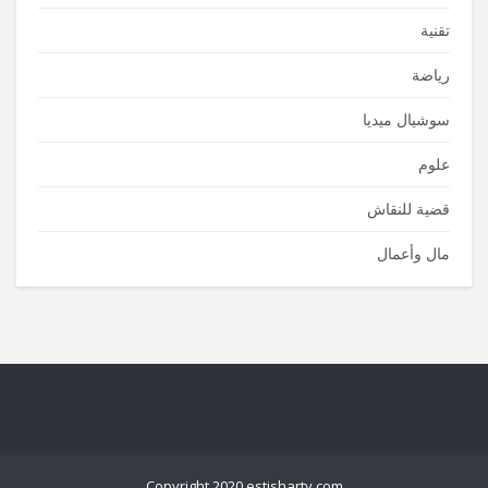
تقنية
رياضة
سوشيال ميديا
علوم
قضية للنقاش
مال وأعمال
Copyright 2020 estisharty.com