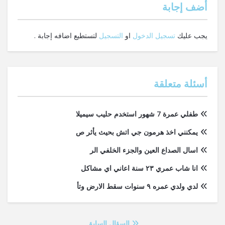
‫أضف إجابة
يجب عليك
تسجيل الدخول
او
التسجيل
لتستطيع اضافه إجابة .
أسئلة متعلقة
طفلي عمرة 7 شهور استخدم حليب سيميلا
يمكنني اخذ هرمون جي اتش بحيث يأثر ص
اسال الصداع العين والجزء الخلفي الر
انا شاب عمري ٢٣ سنة اعاني اي مشاكل
لدي ولدي عمره ٩ سنوات سقط الارض وتأ
السؤال السابق