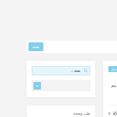
بحث
ؤال
يتم
طب وصحة
0