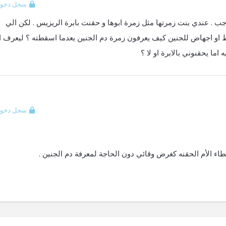
سجل دخول
عامل الريزيس A سالب و زوجي Oموجب . عندي بنت زمرتها مثل زمرة ابوها و حقنت بابرة الريزيس . لكن الي
 او اجهاض للجنين كيف يعرفون زمرة دم الجنين يعدما اسقطته ؟ ليعرف اذ
 اما يحقنوني بالابرة او لا ؟
سجل دخول
طاء الأم الحقنه كغرض وقائي دون الحاجة لمعرفة دم الجنين .