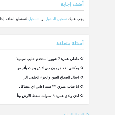
‫أضف إجابة
يجب عليك
تسجيل الدخول
او
التسجيل
لتستطيع اضافه إجاب
أسئلة متعلقة
طفلي عمرة 7 شهور استخدم حليب سيميلا
يمكنني اخذ هرمون جي اتش بحيث يأثر ص
اسال الصداع العين والجزء الخلفي الر
انا شاب عمري ٢٣ سنة اعاني اي مشاكل
لدي ولدي عمره ٩ سنوات سقط الارض وتأ
السؤال السابق