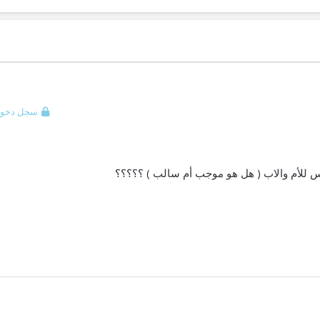
سجل دخول
يس للأم والاب ( هل هو موجب أم سالب ) ؟؟؟؟؟