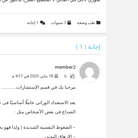
طب وصحة
7 سنوات
1
إجابة
إجابة (
1
)
member2
18 يناير، 2020 في 4:57 م
0
مرحبا بك في قسم الإستشارات………….
يعد الاستعداد الوراثى عاملًا أساسيًا ف
الصداع فى بعض الأشخاص مثل :
– الضغوط النفسية الشديدة ( ولذا فهو 
– الارهاق البدنى