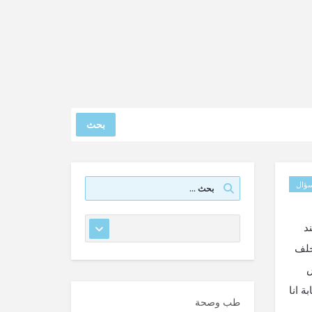
بحث
ؤال
د
خلف
س
 انا
طب وصحة